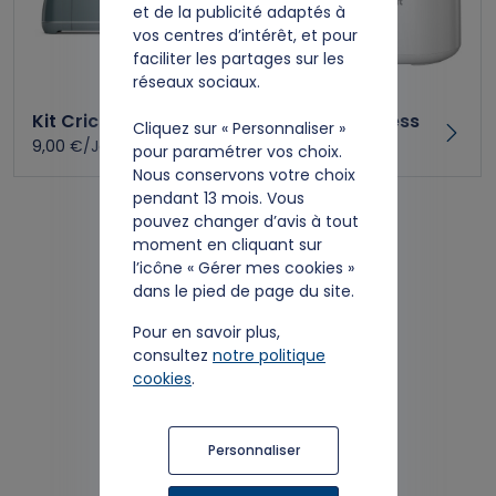
et de la publicité adaptés à
vos centres d’intérêt, et pour
faciliter les partages sur les
réseaux sociaux.
Kit Cricut Maker 4
Cricut Mug Press
Cliquez sur « Personnaliser »
9,00 €/Jour
5,00 €/Jour
pour paramétrer vos choix.
Nous conservons votre choix
pendant 13 mois. Vous
pouvez changer d’avis à tout
moment en cliquant sur
l’icône « Gérer mes cookies »
dans le pied de page du site.
Pour en savoir plus,
consultez
notre politique
cookies
.
Kit Cricut Joy Xtra
6,00 €/Jour
Personnaliser