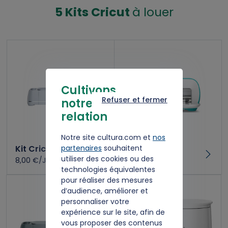
5 Kits Cricut
à louer
Cultivons
Refuser et fermer
notre
relation
Notre site cultura.com et
nos
Kit Cricut Maker 3
Kit Cricut Joy
partenaires
souhaitent
utiliser des cookies ou des
8,00 €/Jour
5,00 €/Jour
technologies équivalentes
pour réaliser des mesures
d’audience, améliorer et
personnaliser votre
expérience sur le site, afin de
vous proposer des contenus