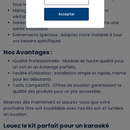
tous les âges.
Mariages : Transformez votre réception en une
Accepter
véritable fête.
Soirées Entre Amis : Faites de chaque rencontre une
soirée inoubliable.
Événements Spéciaux : Adaptez notre matériel à tous
vos besoins spécifiques.
Nos Avantages :
Qualité Professionnelle : Matériel de haute qualité pour
un son et un éclairage parfaits.
Facilité d'Utilisation : Installation simple et rapide, même
pour les débutants.
Tarifs Compétitifs : Offres de location garantissant la
qualité des produits pour un prix accessible.
Réservez dès maintenant et assurez-vous que votre
prochaine fête soit inoubliable avec nos kits son et lumière
en location.
Louez le kit parfait pour un karaoké