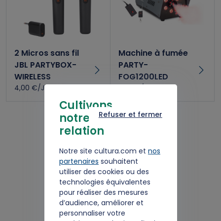
2 Micros sans fil
Machine à fumée
JBL PARTYBOX-
PARTY-
WIRELESS
FOG1200LED
4,00 €/Jour
3,00 €/Jour
Cultivons
Refuser et fermer
notre
relation
Notre site cultura.com et
nos
partenaires
souhaitent
utiliser des cookies ou des
technologies équivalentes
pour réaliser des mesures
d’audience, améliorer et
Boule à facette LED
personnaliser votre
double effet de