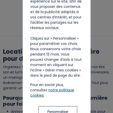
expérience sur le site, afin de
lumière GOBOS
vous proposer des contenus
4,00 €/Jour
et de la publicité adaptés à
vos centres d’intérêt, et pour
faciliter les partages sur les
réseaux sociaux.
Cliquez sur « Personnaliser »
pour paramétrer vos choix.
Nous conservons votre choix
Location de Kits Son et Lumière
pendant 13 mois. Vous
pour des Fêtes Inoubliables
pouvez changer d’avis à tout
moment en cliquant sur
Organisez facilement des fêtes inoubliables avec nos kits
l’icône « Gérer mes cookies »
son et lumière en location. Que ce soit pour un anniversaire,
dans le pied de page du site.
un mariage, une soirée entre amis ou tout autre
événement spécial, nous avons tout ce qu'il vous faut pour
Pour en savoir plus,
garantir une ambiance festive et exceptionnelle.
consultez
notre politique
cookies
.
Pourquoi Choisir Nos Kits Son et Lumière
pour faire la fête ?
Anniversaires : Créez une ambiance mémorable pour
Personnaliser