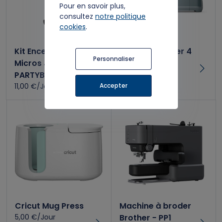
Pour en savoir plus,
consultez
notre politique
cookies
.
Kit Enceinte et
Kit Cricut Maker 4
Personnaliser
Micros JBL
9,00 €/Jour
PARTYBOX
Accepter
11,00 €/Jour
Cricut Mug Press
Machine à broder
5,00 €/Jour
Brother - PP1