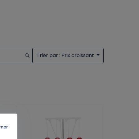
Trier par
: Prix croissant
rmer