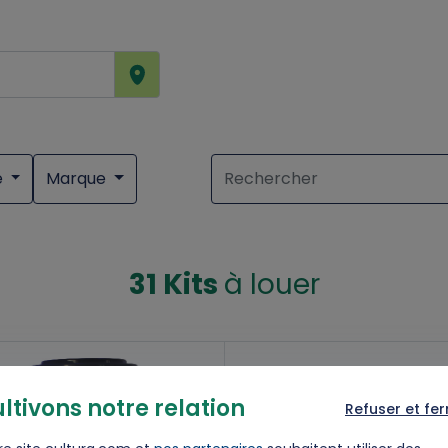
e
Marque
31 Kits
à louer
ltivons notre relation
Refuser et fe