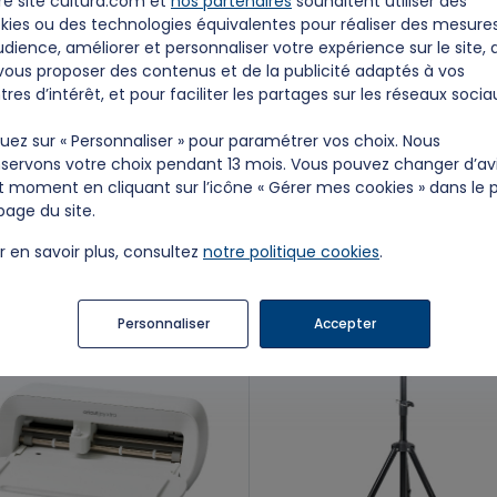
re site cultura.com et
nos partenaires
souhaitent utiliser des
kies ou des technologies équivalentes pour réaliser des mesure
udience, améliorer et personnaliser votre expérience sur le site, 
vous proposer des contenus et de la publicité adaptés à vos
tres d’intérêt, et pour faciliter les partages sur les réseaux socia
quez sur « Personnaliser » pour paramétrer vos choix. Nous
servons votre choix pendant 13 mois. Vous pouvez changer d’av
t moment en cliquant sur l’icône « Gérer mes cookies » dans le 
e à facette LED double
Kit Cricut Joy
page du site.
t de lumière GOBOS
5,00 €/Jour
 €/Jour
r en savoir plus, consultez
notre politique cookies
.
Personnaliser
Accepter