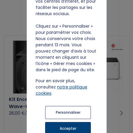
vos centres d’intérêt, et pour
faciliter les partages sur les
réseaux sociaux.
Nouveaux kits à louer
Cliquez sur « Personnaliser »
pour paramétrer vos choix.
Nous conservons votre choix
pendant 13 mois. Vous
pouvez changer d’avis à tout
moment en cliquant sur
l’icône « Gérer mes cookies »
dans le pied de page du site.
Pour en savoir plus,
consultez
notre politique
cookies
.
Kit Enceintes DJ -
Machine de
Wave-Eight
Découpe et
Personnaliser
26,00 €/Jour
gravure laser
Xtool M1 - 10W
15,00 €/Jour
Accepter