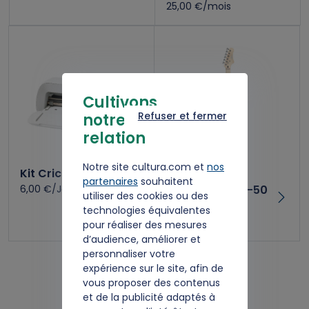
25,00 €/mois
Cultivons
Refuser et fermer
notre
relation
Notre site cultura.com et
nos
Kit Cricut Joy Xtra
Kit guitare
partenaires
souhaitent
6,00 €/Jour
électrique GES-50
utiliser des cookies ou des
DROITIER
technologies équivalentes
30,00 €/mois
pour réaliser des mesures
d’audience, améliorer et
personnaliser votre
expérience sur le site, afin de
voir les kits préférés
vous proposer des contenus
et de la publicité adaptés à