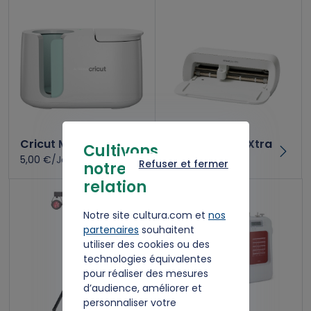
Cricut Mug Press
Kit Cricut Joy Xtra
Cultivons
5,00 €/Jour
6,00 €/Jour
Refuser et fermer
notre
relation
Notre site cultura.com et
nos
partenaires
souhaitent
utiliser des cookies ou des
technologies équivalentes
pour réaliser des mesures
d’audience, améliorer et
personnaliser votre