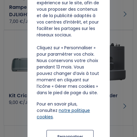
expérience sur le site, afin de
Rampe de lumière
Kit Machine à
vous proposer des contenus
DJLIGHT85 LED
coudre CS10s
et de la publicité adaptés à
7,00 €/Jour
7,00 €/Jour
vos centres d’intérêt, et pour
faciliter les partages sur les
réseaux sociaux.
Cliquez sur « Personnaliser »
pour paramétrer vos choix.
Nous conservons votre choix
pendant 13 mois. Vous
pouvez changer d’avis à tout
moment en cliquant sur
l’icône « Gérer mes cookies »
dans le pied de page du site.
Kit Cricut Maker 4
Machine à broder
9,00 €/Jour
Brother - PP1
Pour en savoir plus,
Skitch - Gris
consultez
notre politique
cookies
.
10,00 €/Jour
Personnaliser