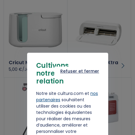
Cricut Mug Press
Kit Cricut Joy Xtra
Cultivons
5,00 €/Jour
6,00 €/Jour
Refuser et fermer
notre
relation
Notre site cultura.com et
nos
partenaires
souhaitent
utiliser des cookies ou des
technologies équivalentes
pour réaliser des mesures
d’audience, améliorer et
personnaliser votre