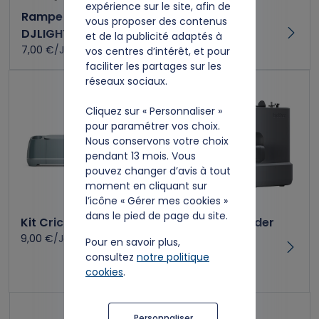
expérience sur le site, afin de
Rampe de lumière
Kit Machine à
vous proposer des contenus
DJLIGHT85 LED
coudre CS10s
et de la publicité adaptés à
7,00 €/Jour
7,00 €/Jour
vos centres d’intérêt, et pour
faciliter les partages sur les
réseaux sociaux.
Cliquez sur « Personnaliser »
pour paramétrer vos choix.
Nous conservons votre choix
pendant 13 mois. Vous
pouvez changer d’avis à tout
moment en cliquant sur
l’icône « Gérer mes cookies »
dans le pied de page du site.
Kit Cricut Maker 4
Machine à broder
9,00 €/Jour
Brother - PP1
Pour en savoir plus,
Skitch - Gris
consultez
notre politique
cookies
.
10,00 €/Jour
Personnaliser