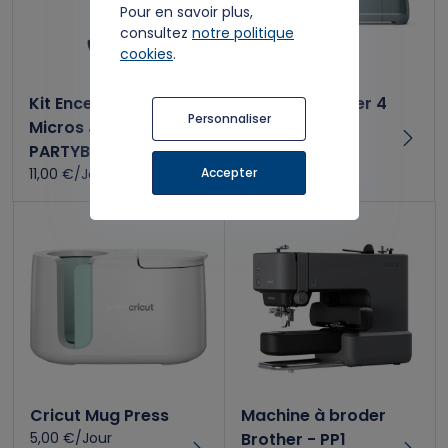
Pour en savoir plus,
consultez
notre politique
cookies
.
Kit Enceinte et
Kit Cricut Maker 4
Personnaliser
Micros JBL
9,00 €/Jour
PARTYBOX
Accepter
11,00 €/Jour
Cricut Mug Press
Machine à broder
5,00 €/Jour
Brother - PP1