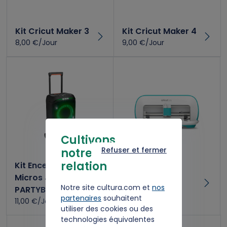
Kit Cricut Maker 3
Kit Cricut Maker 4
8,00 €/Jour
9,00 €/Jour
Cultivons
Refuser et fermer
notre
relation
Kit Enceinte et
Kit Cricut Joy
Micros JBL
5,00 €/Jour
Notre site cultura.com et
nos
PARTYBOX
partenaires
souhaitent
11,00 €/Jour
utiliser des cookies ou des
technologies équivalentes