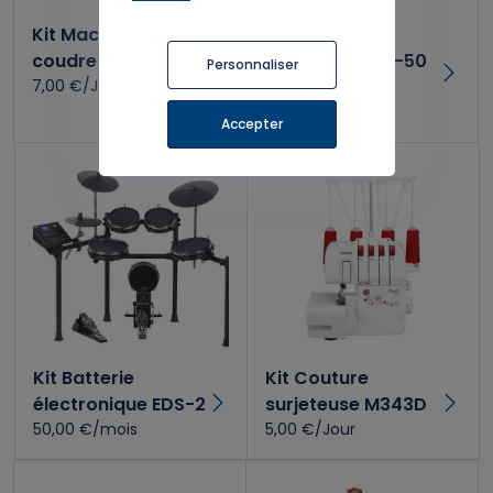
Kit Machine à
Kit guitare
coudre CS10s
électrique GES-50
Personnaliser
7,00 €/Jour
DROITIER
30,00 €/mois
Accepter
Kit Batterie
Kit Couture
électronique EDS-2
surjeteuse M343D
50,00 €/mois
5,00 €/Jour